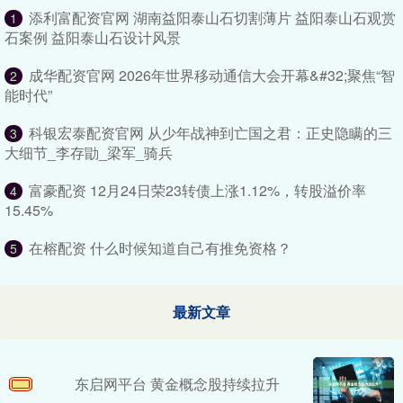
添利富配资官网 湖南益阳泰山石切割薄片 益阳泰山石观赏
1
石案例 益阳泰山石设计风景
成华配资官网 2026年世界移动通信大会开幕&#32;聚焦“智
2
能时代”
科银宏泰配资官网 从少年战神到亡国之君：正史隐瞒的三
3
大细节_李存勖_梁军_骑兵
富豪配资 12月24日荣23转债上涨1.12%，转股溢价率
4
15.45%
在榕配资 什么时候知道自己有推免资格？
5
最新文章
东启网平台 黄金概念股持续拉升