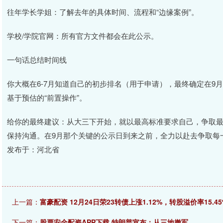
往年学长学姐：了解去年的具体时间、流程和“边缘案例”。
学校/学院官网：所有官方文件都会在此公示。
一句话总结时间线
你大概在6-7月知道自己的初步排名（用于申请），最终确定在9
基于预估的“前置操作”。
给你的最终建议：从大三下开始，就以最高标准要求自己，争取
保持沟通。在9月那个关键的公示日到来之前，全力以赴去争取每一个
发布于：河北省
上一篇：
富豪配资 12月24日荣23转债上涨1.12%，转股溢价率15.45
下一篇：
股票安全配资APP下载 特朗普宣布：从三地撤军