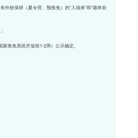
外校保研（夏令营、预推免）的“入场券”和“最终前
说：
家推免系统开放前1-2周）公示确定。