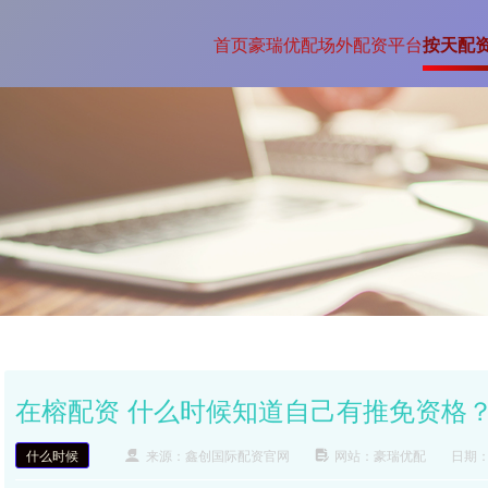
首页
豪瑞优配
场外配资平台
按天配
在榕配资 什么时候知道自己有推免资格
什么时候
来源：鑫创国际配资官网
网站：豪瑞优配
日期：2