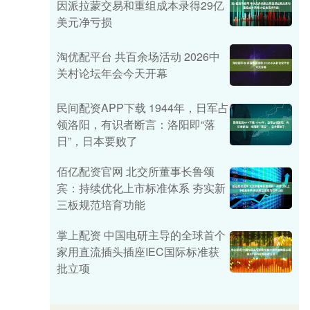
因派拉蒙交易和重组成本录得29亿
美元净亏损
淘优配平台 共百余场活动 2026中
关村论坛年会今天开幕
民间配资APP下载 1944年，日军占
领洛阳，有识者断言：洛阳即“落
日”，日本要败了
佰亿配资官网 北交所董事长鲁颂
宾：持续优化上市标准体系 夯实新
三板规范培育功能
掌上配资 中国电研主导的全球首个
家用直流插头插座IEC国际标准获
批立项