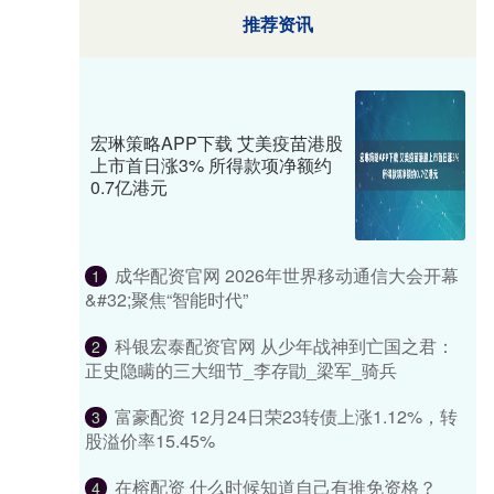
推荐资讯
宏琳策略APP下载 艾美疫苗港股
上市首日涨3% 所得款项净额约
0.7亿港元
成华配资官网 2026年世界移动通信大会开幕
1
&#32;聚焦“智能时代”
科银宏泰配资官网 从少年战神到亡国之君：
2
正史隐瞒的三大细节_李存勖_梁军_骑兵
富豪配资 12月24日荣23转债上涨1.12%，转
3
股溢价率15.45%
在榕配资 什么时候知道自己有推免资格？
4