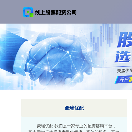
豪瑞优配
豪瑞优配,我们是一家专业的配资咨询平台，
致力于为广大投资者提供便捷、高效的服务。平台