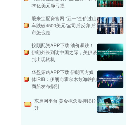
29亿美元净亏损
股来宝配资官网 “五一”金价过山
车跌破4500美元/盎司后反弹 后
市怎么走
投顾配资APP下载 油价暴跌！
伊朗外长到访中国之际，美伊谈
判出现转机
华盈策略APP下载 伊朗官方媒
体IRIB：伊朗向霍尔木兹海峡的
商船发布指引
东启网平台 黄金概念股持续拉
升