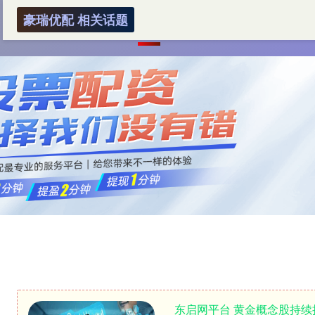
豪瑞优配 相关话题
首页
豪瑞优配
场外配资平台
按天配
东启网平台 黄金概念股持续