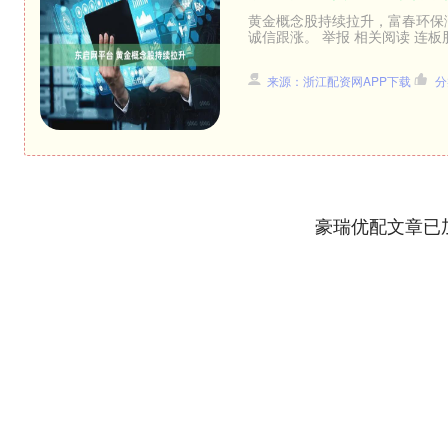
黄金概念股持续拉升，富春环保
诚信跟涨。 举报 相关阅读 连板股
来源：浙江配资网APP下载
分
豪瑞优配文章已