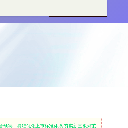
资平台
线上配资平台开户
鲁颂宾：持续优化上市标准体系 夯实新三板规范