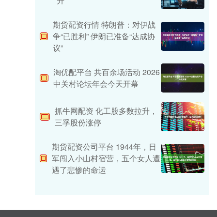
升
期货配资行情 特朗普：对伊战
争“已胜利” 伊朗已准备“达成协
议”
淘优配平台 共百余场活动 2026
中关村论坛年会今天开幕
抓牛网配资 化工股多数拉升，
三孚股份涨停
期货配资公司平台 1944年，日
军闯入小山村宿营，五个女人遭
遇了悲惨的命运