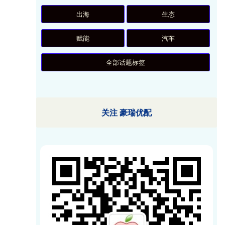
出海
生态
赋能
汽车
全部话题标签
关注 豪瑞优配