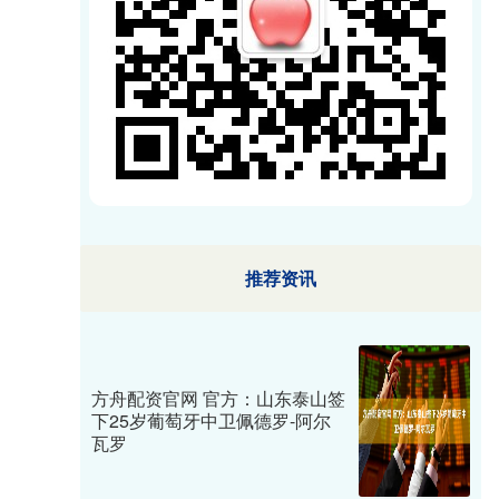
推荐资讯
方舟配资官网 官方：山东泰山签
下25岁葡萄牙中卫佩德罗-阿尔
瓦罗