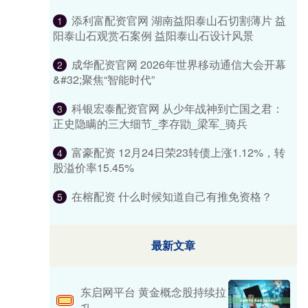
添利富配资官网 湖南益阳泰山石切割薄片 益
1
阳泰山石观赏石案例 益阳泰山石设计风景
成华配资官网 2026年世界移动通信大会开幕
2
&#32;聚焦“智能时代”
科银宏泰配资官网 从少年战神到亡国之君：
3
正史隐瞒的三大细节_李存勖_梁军_骑兵
富豪配资 12月24日荣23转债上涨1.12%，转
4
股溢价率15.45%
在榕配资 什么时候知道自己有推免资格？
5
最新文章
东启网平台 黄金概念股持续拉