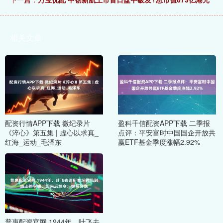
相关文章
配资行情APP下载 微纪录片
盈科千信配资APP下载 二季报
《淬心》第五集 | 虚心以求真_
点评：平安富时中国国企开放共
红海_运动_毛泽东
赢ETF基金季度涨幅2.92%
普惠配资官网 1944年，叶飞去