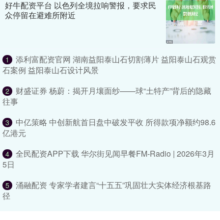
好牛配资平台 以色列全境拉响警报，要求民
众停留在避难所附近
添利富配资官网 湖南益阳泰山石切割薄片 益阳泰山石观赏
1
石案例 益阳泰山石设计风景
财盛证券 杨蔚：揭开月壤面纱——球“土特产”背后的隐藏
2
往事
中亿策略 中创新航首日盘中破发平收 所得款项净额约98.6
3
亿港元
全民配资APP下载 华尔街见闻早餐FM-Radio | 2026年3月
4
5日
涌融配资 专家学者建言“十五五”巩固壮大实体经济根基路
5
径