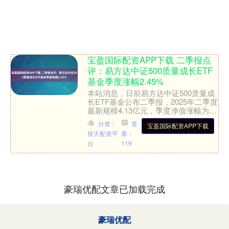
宝盈国际配资APP下载 二季报点
评：易方达中证500质量成长ETF
基金季度涨幅2.45%
本站消息，日前易方达中证500质量成
长ETF基金公布二季报，2025年二季度
最新规模4.13亿元，季度净值涨幅为
2.45%。 从业绩表现来看，易方达中证
分类：
查
宝盈国际配资APP下载
500质....
按天配资平
看：
台
119
豪瑞优配文章已加载完成
豪瑞优配