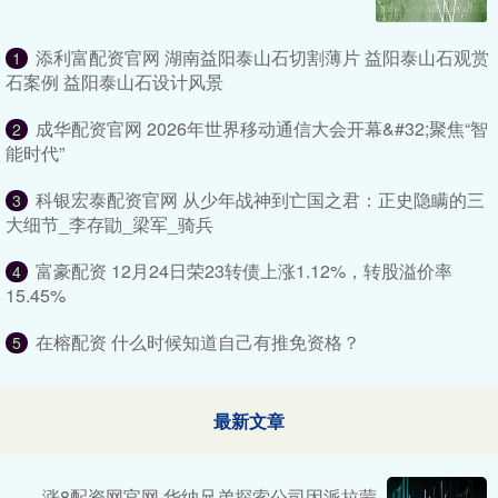
添利富配资官网 湖南益阳泰山石切割薄片 益阳泰山石观赏
1
石案例 益阳泰山石设计风景
成华配资官网 2026年世界移动通信大会开幕&#32;聚焦“智
2
能时代”
科银宏泰配资官网 从少年战神到亡国之君：正史隐瞒的三
3
大细节_李存勖_梁军_骑兵
富豪配资 12月24日荣23转债上涨1.12%，转股溢价率
4
15.45%
在榕配资 什么时候知道自己有推免资格？
5
最新文章
涨8配资网官网 华纳兄弟探索公司因派拉蒙